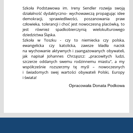
Szkoła Podstawowa im. Ireny Sendler rozwija swoją
działalność dydaktyczno- wychowawczą propagując idee
demokracji, sprawiedliwości, poszanowania praw
człowieka, tolerancji i choć jest nowoczesną placówką, to
jest również spadkobierczynią wielokulturowego
dziedzictwa Śląska.
Szkoła w Toszku - czy to niemiecka czy polska,
ewangelicka czy katolicka, zawsze kładła nacisk
na wychowanie aktywnych i zaangażowanych obywateli,
jak napisał Johannes Chrząszcz: „pracowitych ludzi,
szczerze oddanych swemu rodzinnemu miastu”, a my
współcześnie rozszerzmy tę myśl – nowoczesnych
i świadomych swej wartości obywateli Polski, Europy
i świata!
Opracowała Donata Podkowa