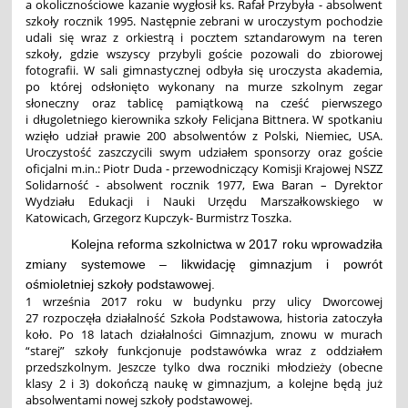
a okolicznościowe kazanie wygłosił ks. Rafał Przybyła - absolwent
szkoły rocznik 1995. Następnie zebrani w uroczystym pochodzie
udali się wraz z orkiestrą i pocztem sztandarowym na teren
szkoły, gdzie wszyscy przybyli goście pozowali do zbiorowej
fotografii. W sali gimnastycznej odbyła się uroczysta akademia,
po której odsłonięto wykonany na murze szkolnym zegar
słoneczny oraz tablicę pamiątkową na cześć pierwszego
i długoletniego kierownika szkoły Felicjana Bittnera. W spotkaniu
wzięło udział prawie 200 absolwentów z Polski, Niemiec, USA.
Uroczystość zaszczycili swym udziałem sponsorzy oraz goście
oficjalni m.in.: Piotr Duda - przewodniczący Komisji Krajowej NSZZ
Solidarność - absolwent rocznik 1977, Ewa Baran – Dyrektor
Wydziału Edukacji i Nauki Urzędu Marszałkowskiego w
Katowicach, Grzegorz Kupczyk- Burmistrz Toszka.
Kolejna reforma szkolnictwa w 2017 roku wprowadziła
zmiany systemowe – likwidację gimnazjum i powrót
ośmioletniej szkoły podstawowej.
1 września 2017 roku w budynku przy ulicy Dworcowej
27 rozpoczęła działalność Szkoła Podstawowa, historia zatoczyła
koło. Po 18 latach działalności Gimnazjum, znowu w murach
“starej” szkoły funkcjonuje podstawówka wraz z oddziałem
przedszkolnym. Jeszcze tylko dwa roczniki młodzieży (obecne
klasy 2 i 3) dokończą naukę w gimnazjum, a kolejne będą już
absolwentami nowej szkoły podstawowej.