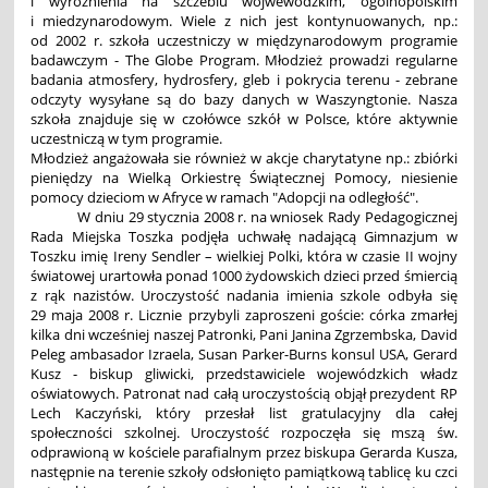
i wyróżnienia na szczeblu wojwewódzkim, ogólnopolskim
i miedzynarodowym. Wiele z nich jest kontynuowanych, np.:
od 2002 r. szkoła uczestniczy w międzynarodowym programie
badawczym - The Globe Program. Młodzież prowadzi regularne
badania atmosfery, hydrosfery, gleb i pokrycia terenu - zebrane
odczyty wysyłane są do bazy danych w Waszyngtonie. Nasza
szkoła znajduje się w czołówce szkół w Polsce, które aktywnie
uczestniczą w tym programie.
Młodzież angażowała sie również w akcje charytatyne np.: zbiórki
pieniędzy na Wielką Orkiestrę Świątecznej Pomocy, niesienie
pomocy dzieciom w Afryce w ramach "Adopcji na odległość".
W dniu 29 stycznia 2008 r. na wniosek Rady Pedagogicznej
Rada Miejska Toszka podjęła uchwałę nadającą Gimnazjum w
Toszku imię Ireny Sendler – wielkiej Polki, która w czasie II wojny
światowej urartowła ponad 1000 żydowskich dzieci przed śmiercią
z rąk nazistów. Uroczystość nadania imienia szkole odbyła się
29 maja 2008 r. Licznie przybyli zaproszeni goście: córka zmarłej
kilka dni wcześniej naszej Patronki, Pani Janina Zgrzembska, David
Peleg ambasador Izraela, Susan Parker-Burns konsul USA, Gerard
Kusz - biskup gliwicki, przedstawiciele wojewódzkich władz
oświatowych. Patronat nad całą uroczystością objął prezydent RP
Lech Kaczyński, który przesłał list gratulacyjny dla całej
społeczności szkolnej. Uroczystość rozpoczęła się mszą św.
odprawioną w kościele parafialnym przez biskupa Gerarda Kusza,
następnie na terenie szkoły odsłonięto pamiątkową tablicę ku czci