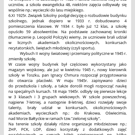
uczniów, a szkoła ewangelicka 48, niektóre zajęcia odbywały się
wspólnie np.: wycieczki do lasu miejskiego.
6.XI 1925r. Związek Szkolny podjął decyzję o rozbudowie budynku
szkolnego, jednak dopiero w 1933 r. dobudowano 4
pomieszczenia klasowe. W 1934 r. było już 12 klas, a szkołę
opuściło 59 absolwentów. Na podstawie zachowanej kroniki
(tłumaczenie p. Leopold Polczyk) wiemy, że uczniowie brali udział
w licznych akademiach okolicznościowych, konkursach
recytatorskich, świętach młodzieży (czyli sportu).
Wybuch II wojny światowej i przemiany polityczne w 1945 r.
zmieniły szkołę.
W czasie wojny budynek był częściowo wykorzystany jako
magazyn wojskowy, ale już w kwietniu 1945 r., nowy kierownik
szkoły w Toszku, pan Ignacy Chmura rozpoczął przygotowania
do otwarcia placówki. W maju 1945r. zapisywano dzieci
do przedszkola i szkoły, a także dorośli mogli rozpocząć naukę
na specjalnych kursach. 18 maja 1945r. odbyły się pierwsze lekcje
w 3 klasach i 3 grupach wiekowych. W szkole powszechnej,
najpierw 7-letniej, a następnie 8-letniej, dzieci rozwijały swoje
talenty, brały udział w konkursach, okolicznościowych
akademiach, wycieczkach np.: do Krakowa, Oświecimia,
nad Morze Bałtyckie w ramach tzw."zielonej szkoły".
Na terenie szkoły działały różne organizacje młodzieżowe np.:
ZHP, PCK, LOP, dzieci korzystały z dodatkowych zajęć
pozalekcyjnych w ramach kółek zainteresowań np. kółko