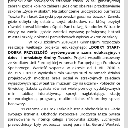
patronki oraz poświęcono sztandar szkoły. W sali gimastycznej
zebrani goście kolejno zabierali głos oraz obejrzeli przedstawienie
szkolne „Życie w słoiku“. Na zakończenie uroczystości burmistrz
Toszka Pan Jacek Zarzycki poprowadził gości na toszecki Zamek,
gdzie odbyła się ostatnia część obchodów, na którą przybył
również konsul Niemiec z Opola Pan Ludwig Neudorfer. W trakcie
wizyty na zamku goście zwiedzili wystawę poświęconą historii
miasta i szkoły, dokonali pamiątkowych wpisów w kronice szkoły.
W roku szkolnym 2010-2011 Gimnazjum rozpoczęło
realizację wielkiego projektu edukacyjnego:
„DOBRY START-
DOBRA PRZYSZŁOŚĆ- wyrównywanie szans edukacyjnych
dzieci i młodzieży Gminy Toszek.
Projekt współfinansowany
ze środków Unii Europejskiej w ramach Europejskiego Funduszu
Społecznego. Wartość wsparcia w okresie od 1 VIII 2010 r.
do 31 VII 2012 r. wyniosła 1 mln 949 tys 10 zł. W ramach działań
projektowych młodzież brała udział w atrakcyjnych zajęciach
wyjazdowych np.: w teatrze, muzeum czy na uczelni – Politechnice
Gliwickiej. Szkoła zyskała również wiele pomocy dydaktycznych
m.in. tablicę interaktywną, sprzęt nagłaśniający, stację
meteorologiczną, programy multimedialne, różnorodny sprzęt
badawczy.
11 czerwca 2011 roku szkoła hucznie obchodziła 100 -lecie
swojego istnienia. Obchody rozpoczęła uroczysta Msza Święta
sprawowana w intencji całego środowiska szkoły. Eucharystii
przewodniczył były proboszcz naszej parafii ks. Gerard Wentzel,