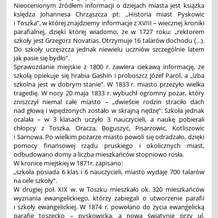
Nieocenionym źródłem informacji o dziejach miasta jest książka
księdza Johannesa Chrząszcza pt: ,,Historia miast Pyskowic
i Toszka”, w której znajdziemy informacje z XVIII – wiecznej kroniki
parafialnej, dzięki której wiadomo, że w 1727 roku: „rektorem
szkoły jest Grzegorz Novatias. Otrzymuje 16 talarów dochodu (…).
Do szkoły uczęszcza jednak niewielu uczniów szczególnie latem
jak pasie się bydło”.
Sprawozdanie miejskie z 1800 r. zawiera ciekawą informację, że
szkołą opiekuje się hrabia Gashin i proboszcz Józef Parol, a „izba
szkolna jest w dobrym stanie”. W 1833 r. miasto przeżyło wielka
tragedię. W nocy 20 maja 1833 r. wybuchł ogromny pożar, który
zniszczył niemal całe miasto – „dwieście rodzin straciło dach
nad głową i wpędzonych zostało w skrajną nędzę”. Szkoła jednak
ocalała – w 3 klasach uczyło 3 nauczycieli, a naukę pobierali
chłopcy z Toszka, Oracza, Boguszyc, Pisarzowic, Kotliszowic
i Sarnowa. Po wielkim pożarze miasto powoli się odradzało, dzięki
pomocy finansowej rządu pruskiego i okolicznych miast,
odbudowano domy a liczba mieszkańców stopniowo rosła.
W kronice miejskiej w 1871r. zapisano:
„szkoła posiada 6 klas i 6 nauczycieli, miasto wydaje 700 talarów
na cele szkoły”.
W drugiej poł. XIX w. w Toszku mieszkało ok. 320 mieszkańców
wyznania ewangelickiego, którzy zabiegali o utworzenie parafii
i szkoły ewangelickiej. W 1874 r. powołano do życia ewangelicką
parafię toszecko – pyskowicką, a nową świątynię przy ul.