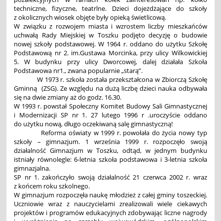
techniczne, fizyczne, teatrlne. Dzieci dojeżdżające do szkoły
z okolicznych wiosek objęte były opieką świetlicową.
W związku z rozwojem miasta i wzrostem liczby mieszkańców
uchwałą Rady Miejskiej w Toszku podjęto decyzję o budowie
nowej szkoły podstawowej. W 1964 r. oddano do użytku Szkołę
Podstawową nr 2. im.Gustawa Morcinka, przy ulicy Wilkowickiej
5. W budynku przy ulicy Dworcowej, dalej działała Szkoła
Podstawowa nr1., zwana popularnie „starą”.
W 1973 r. szkoła została przekształcona w Zbiorczą Szkołę
Gminną (ZSG). Ze względu na dużą liczbę dzieci nauka odbywała
się na dwie zmiany aż do godz. 16.30.
W 1993 r. powstał Społeczny Komitet Budowy Sali Gimnastycznej
i Modernizacji SP nr 1. 27 lutego 1996 r .uroczyście oddano
do użytku nową, długo oczekiwaną salę gimnastyczną!
Reforma oświaty w 1999 r. powołała do życia nowy typ
szkoły – gimnazjum. 1 września 1999 r. rozpoczęło swoją
działalność Gimnazjum w Toszku, odtąd, w jednym budynku
istniały równolegle: 6-letnia szkoła podstawowa i 3-letnia szkoła
gimnazjalna.
SP nr 1. zakończyło swoją działalność 21 czerwca 2002 r. wraz
z końcem roku szkolnego.
W gimnazjum rozpoczęła naukę młodzież z całej gminy toszeckiej.
Uczniowie wraz z nauczycielami zrealizowali wiele ciekawych
projektów i programów edukacyjnych zdobywając liczne nagrody