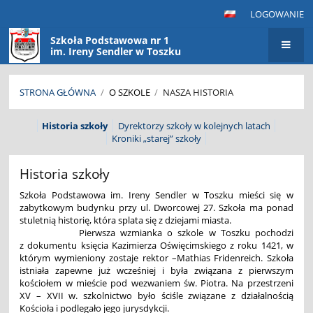
LOGOWANIE
Szkoła Podstawowa nr 1
im. Ireny Sendler w Toszku
STRONA GŁÓWNA
/
O SZKOLE
/
NASZA HISTORIA
Nasza
Historia szkoły
Dyrektorzy szkoły w kolejnych latach
Kroniki „starej” szkoły
historia
Historia szkoły
Szkoła Podstawowa im. Ireny Sendler w Toszku mieści się w
zabytkowym budynku przy ul. Dworcowej 27. Szkoła ma ponad
stuletnią historię, która splata się z dziejami miasta.
Pierwsza wzmianka o szkole w Toszku pochodzi
z dokumentu księcia Kazimierza Oświęcimskiego z roku 1421, w
którym wymieniony zostaje rektor –Mathias Fridenreich. Szkoła
istniała zapewne już wcześniej i była związana z pierwszym
kościołem w mieście pod wezwaniem św. Piotra. Na przestrzeni
XV – XVII w. szkolnictwo było ściśle związane z działalnością
Kościoła i podlegało jego jurysdykcji.