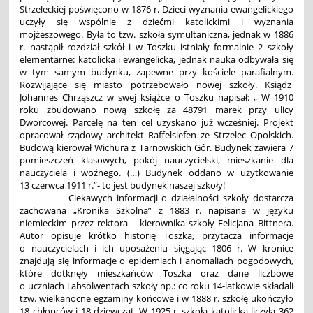
Strzeleckiej poświęcono w 1876 r. Dzieci wyznania ewangelickiego
uczyły się wspólnie z dziećmi katolickimi i wyznania
mojżeszowego. Była to tzw. szkoła symultaniczna, jednak w 1886
r. nastąpił rozdział szkół i w Toszku istniały formalnie 2 szkoły
elementarne: katolicka i ewangelicka, jednak nauka odbywała się
w tym samym budynku, zapewne przy kościele parafialnym.
Rozwijające się miasto potrzebowało nowej szkoły. Ksiądz
Johannes Chrząszcz w swej książce o Toszku napisał: „ W 1910
roku zbudowano nową szkołę za 48791 marek przy ulicy
Dworcowej. Parcelę na ten cel uzyskano już wcześniej. Projekt
opracował rządowy architekt Raffelsiefen ze Strzelec Opolskich.
Budową kierował Wichura z Tarnowskich Gór. Budynek zawiera 7
pomieszczeń klasowych, pokój nauczycielski, mieszkanie dla
nauczyciela i woźnego. (…) Budynek oddano w użytkowanie
13 czerwca 1911 r.”- to jest budynek naszej szkoły!
Ciekawych informacji o działalności szkoły dostarcza
zachowana „Kronika Szkolna” z 1883 r. napisana w języku
niemieckim przez rektora – kierownika szkoły Felicjana Bittnera.
Autor opisuje krótko historię Toszka, przytacza informacje
o nauczycielach i ich uposażeniu sięgając 1806 r. W kronice
znajdują się informacje o epidemiach i anomaliach pogodowych,
które dotknęły mieszkańców Toszka oraz dane liczbowe
o uczniach i absolwentach szkoły np.: co roku 14-latkowie składali
tzw. wielkanocne egzaminy końcowe i w 1888 r. szkołę ukończyło
18 chłopców i 18 dziewcząt. W 1925 r. szkoła katolicka liczyła 362