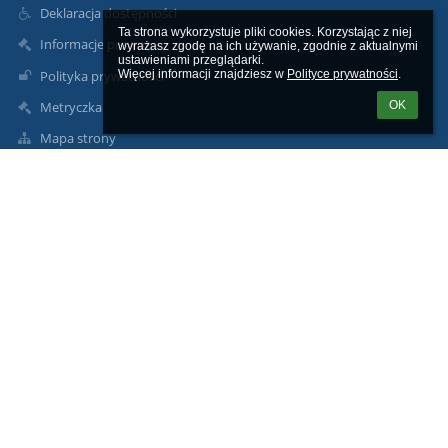
Deklaracja dostępności
Ta strona wykorzystuje pliki cookies. Korzystając z niej 
Informacje prawne
wyrażasz zgodę na ich używanie, zgodnie z aktualnymi 
ustawieniami przeglądarki.

Polityka prywatności
Więcej informacji znajdziesz w 
Polityce prywatności
.
OK
Metryczka
Mapa strony
Kontakt
Aktualności
Kontakt
Szkoła Podstawowa nr 1 im. Ireny Sendler w Toszku
szkola@sp-sendler.pl
32 2334419
NIP 9691626740
REGON 367997782
ul. Dworcowa 27 44-180 Toszek
powiat gliwicki, województwo śląskie, Polska
Poland