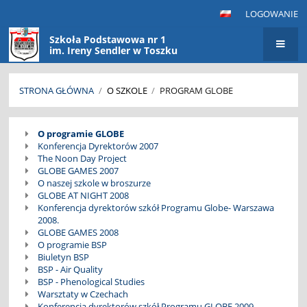
LOGOWANIE
Szkoła Podstawowa nr 1
im. Ireny Sendler w Toszku
STRONA GŁÓWNA
/
O SZKOLE
/
PROGRAM GLOBE
Program
O programie GLOBE
GLOBE
Konferencja Dyrektorów 2007
The Noon Day Project
GLOBE GAMES 2007
O naszej szkole w broszurze
GLOBE AT NIGHT 2008
Konferencja dyrektorów szkół Programu Globe- Warszawa
2008.
GLOBE GAMES 2008
O programie BSP
Biuletyn BSP
BSP - Air Quality
BSP - Phenological Studies
Warsztaty w Czechach
Konferencja dyrektorów szkół Programu GLOBE 2009