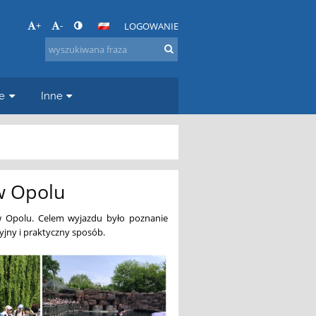
+
-
LOGOWANIE
e
Inne
w Opolu
 w Opolu. Celem wyjazdu było poznanie
yjny i praktyczny sposób.