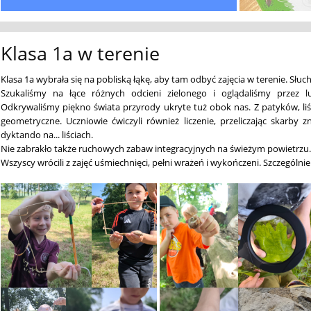
Klasa 1a w terenie
Klasa 1a wybrała się na pobliską łąkę, aby tam odbyć zajęcia w terenie. Słu
Szukaliśmy na łące różnych odcieni zielonego i oglądaliśmy przez 
Odkrywaliśmy piękno świata przyrody ukryte tuż obok nas. Z patyków, liści
geometryczne. Uczniowie ćwiczyli również liczenie, przeliczając skarby 
dyktando na... liściach.
Nie zabrakło także ruchowych zabaw integracyjnych na świeżym powietrzu.
Wszyscy wrócili z zajęć uśmiechnięci, pełni wrażeń i wykończeni. Szczegól