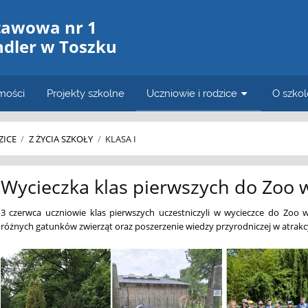
tawowa nr 1
ndler w Toszku
mości
Projekty szkolne
Uczniowie i rodzice
O szkol
ZICE
/
Z ŻYCIA SZKOŁY
/
KLASA I
Wycieczka klas pierwszych do Zoo 
3 czerwca uczniowie klas pierwszych uczestniczyli w wycieczce do Zoo
różnych gatunków zwierząt oraz poszerzenie wiedzy przyrodniczej w atrakc