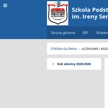
Szkoła Pods
im. Ireny Se
Strona główna
BIP
Wiado
STRONA GŁÓWNA
/
UCZNIOWIE I ROD
KLASA
Rok szkolny 2025/2026
I