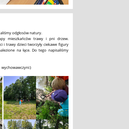
chaliśmy odgłosów natury.
lupy mieszkańców trawy i pni drzew.
 i trawy dzieci tworzyły ciekawe figury
znalezione na łące. Do tego napisaliśmy
nie wychowawczyni:)