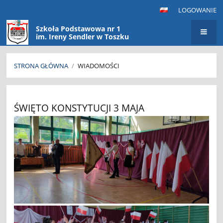
LOGOWANIE
Szkoła Podstawowa nr 1
im. Ireny Sendler w Toszku
STRONA GŁÓWNA
/
WIADOMOŚCI
Wiadomości
ŚWIĘTO KONSTYTUCJI 3 MAJA