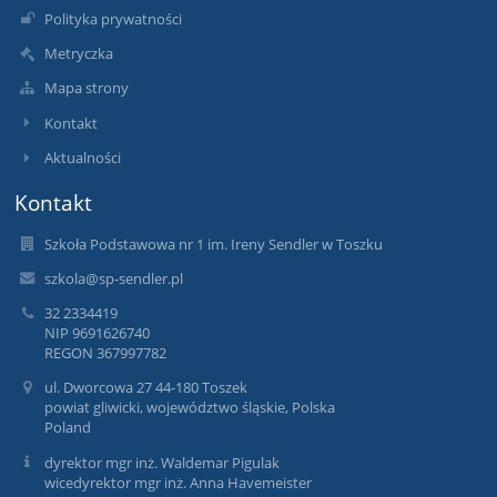
Polityka prywatności
Metryczka
Mapa strony
Kontakt
Aktualności
Kontakt
Szkoła Podstawowa nr 1 im. Ireny Sendler w Toszku
szkola@sp-sendler.pl
32 2334419
NIP 9691626740
REGON 367997782
ul. Dworcowa 27 44-180 Toszek
powiat gliwicki, województwo śląskie, Polska
Poland
dyrektor mgr inż. Waldemar Pigulak
wicedyrektor mgr inż. Anna Havemeister