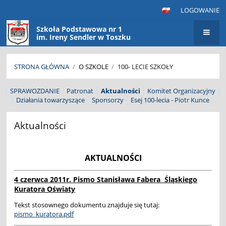
LOGOWANIE
Szkoła Podstawowa nr 1
im. Ireny Sendler w Toszku
STRONA GŁÓWNA
/
O SZKOLE
/
100- LECIE SZKOŁY
100-
SPRAWOZDANIE
Patronat
Aktualności
Komitet Organizacyjny
Działania towarzyszące
Sponsorzy
Esej 100-lecia - Piotr Kunce
lecie
szkoły
Aktualności
AKTUALNOŚCI
4 czerwca 2011r. Pismo Stanisława Fabera Śląskiego
Kuratora Oświaty
Tekst stosownego dokumentu znajduje się tutaj:
pismo_kuratora.pdf