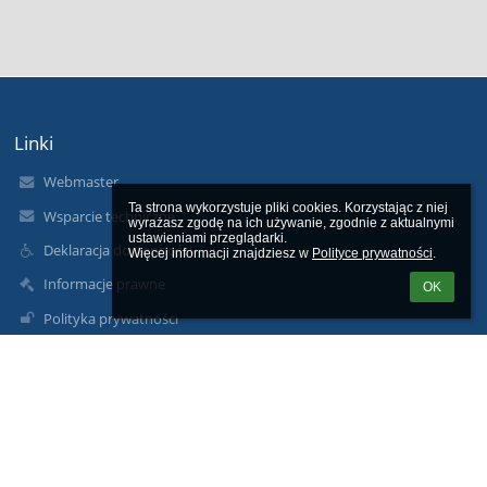
Linki
Webmaster
Ta strona wykorzystuje pliki cookies. Korzystając z niej 
Wsparcie techniczne
wyrażasz zgodę na ich używanie, zgodnie z aktualnymi 
ustawieniami przeglądarki.

Deklaracja dostępności
Więcej informacji znajdziesz w 
Polityce prywatności
.
Informacje prawne
OK
Polityka prywatności
Metryczka
Mapa strony
Kontakt
Aktualności