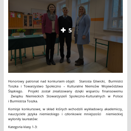
5
Honorowy patronat nad konkursem objęli: Starosta Gliwicki, Burmistrz
Toszka i Towarzystwo Społeczno – Kulturalne Niemców Województwa
Śląskiego. Projekt został zrealizowany dzięki wsparciu finansowemu
Związku Niemieckich Stowarzyszeń Społeczno-Kulturalnych w Polsce
i Burmistrza Toszka.
Komisje konkursowe, w skład których wchodzili wykładowcy akademiccy,
nauczyciele języka niemieckiego i członkowie mniejszości niemieckiej
wyłoniły laureatów:
Kategoria klasy 1-3: