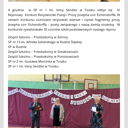
4 grudnia w SP nr 1 im. Ireny Sendler w Toszku odbył się IV
Rejonowy Konkurs Recytatorski Poezji i Prozy Josepha von Eichendorffa. W
ramach konkursu uczniowie recytowali wiersze i czytali fragmenty prozy
Josepha von Eichendorffa – poety związanego z naszą ziemią toszecką. W
konkursie rywalizowało 35 uczniów szkół podstawowych naszego rejonu:
Zespół Szkolno – Przedszkolny w Żernicy
SP nr 13 im. Alfreda Szklarskiego w Rudzie Śląskiej
SP w Rudnie
Zespół Szkolno – Przedszkolny w Sierakowicach
Zespół Szkolno – Przedszkolny w Poniszowicach
SP nr 2 im. Gustawa Morcinka w Toszku
SP nr 1 im. Ireny Sendler w Toszku