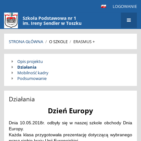
LOGOWANIE
Szkoła Podstawowa nr 1
im. Ireny Sendler w Toszku
STRONA GŁÓWNA
/
O SZKOLE
/
ERASMUS +
Erasmus
Opis projektu
+
Działania
Mobilność kadry
Podsumowanie
Działania
Dzień Europy
Dnia 10.05.2018r. odbyły się w naszej szkole obchody Dnia
Europy.
Każda klasa przygotowała prezentację dotyczącą wybranego
przez siebie kraju Unii Europejskiej.