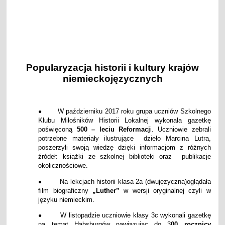
Popularyzacja historii i kultury krajów
niemieckojęzycznych
W październiku 2017 roku grupa uczniów Szkolnego
●
Klubu Miłośników Historii Lokalnej wykonała gazetkę
poświęconą
500 – leciu Reformacj
i. Uczniowie zebrali
potrzebne materiały ilustrujące dzieło Marcina Lutra,
poszerzyli swoją wiedzę dzięki informacjom z różnych
źródeł: książki ze szkolnej biblioteki oraz publikacje
okolicznościowe.
Na lekcjach historii klasa 2a (dwujęzyczna)oglądała
●
film biograficzny
„Luther”
w wersji oryginalnej czyli w
języku niemieckim.
W listopadzie uczniowie klasy 3c wykonali gazetkę
●
na temat Habsburgów nawiązując do 3
00 rocznicy