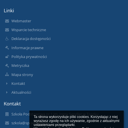
Linki
Webmaster
Wsparcie techniczne
Deklaracja dostępności
Informacje prawne
Polityka prywatności
Metryczka
Mapa strony
Kontakt
Aktualności
Kontakt
Szkoła Podstawowa nr 1 im. Ireny Sendler w Toszku
Ta strona wykorzystuje pliki cookies. Korzystając z niej 
wyrażasz zgodę na ich używanie, zgodnie z aktualnymi 
szkola@sp-sendler.pl
ustawieniami przeglądarki.
