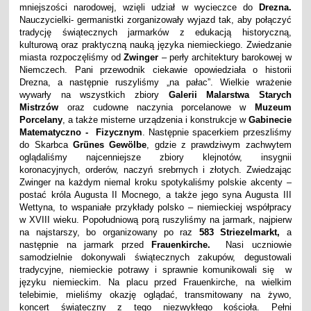
mniejszości narodowej, wzięli udział w wycieczce do
Drezna.
Nauczycielki- germanistki zorganizowały wyjazd tak, aby połączyć
tradycję świątecznych jarmarków z edukacją historyczną,
kulturową oraz praktyczną nauką języka niemieckiego. Zwiedzanie
miasta rozpoczęliśmy od
Zwinger
– perły architektury barokowej w
Niemczech. Pani przewodnik ciekawie opowiedziała o historii
Drezna, a następnie ruszyliśmy „na pałac”. Wielkie wrażenie
wywarły na wszystkich zbiory
Galerii Malarstwa Starych
Mistrzów
oraz cudowne naczynia porcelanowe w
Muzeum
Porcelany
, a także misterne urządzenia i konstrukcje w
Gabinecie
Matematyczno - Fizycznym
. Następnie spacerkiem przeszliśmy
do Skarbca
Grünes
Gewölbe
, gdzie z prawdziwym zachwytem
oglądaliśmy najcenniejsze zbiory klejnotów, insygnii
koronacyjnych, orderów, naczyń srebrnych i złotych. Zwiedzając
Zwinger na każdym niemal kroku spotykaliśmy polskie akcenty –
postać króla Augusta II Mocnego, a także jego syna Augusta III
Wettyna, to wspaniałe przykłady polsko – niemieckiej współpracy
w XVIII wieku. Popołudniową porą ruszyliśmy na jarmark, najpierw
na najstarszy, bo organizowany po raz
583 Striezelmarkt,
a
następnie na jarmark przed
Frauenkirche.
Nasi uczniowie
samodzielnie dokonywali świątecznych zakupów, degustowali
tradycyjne, niemieckie potrawy i sprawnie komunikowali się w
języku niemieckim. Na placu przed Frauenkirche, na wielkim
telebimie, mieliśmy okazję oglądać, transmitowany na żywo,
koncert świąteczny z tego niezwykłego kościoła. Pełni