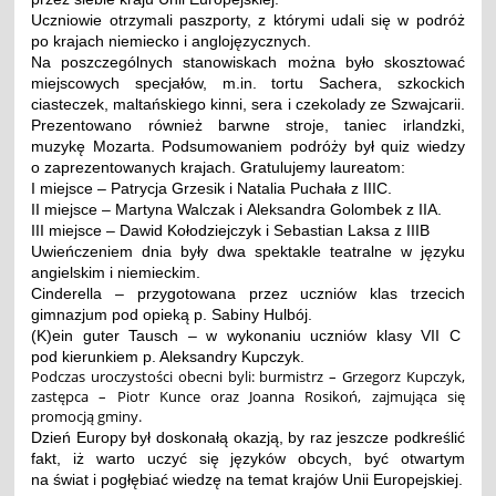
Uczniowie otrzymali paszporty, z którymi udali się w podróż
po krajach niemiecko i anglojęzycznych.
Na poszczególnych stanowiskach można było skosztować
miejscowych specjałów, m.in. tortu Sachera, szkockich
ciasteczek, maltańskiego kinni, sera i czekolady ze Szwajcarii.
Prezentowano również barwne stroje, taniec irlandzki,
muzykę Mozarta. Podsumowaniem podróży był quiz wiedzy
o zaprezentowanych krajach. Gratulujemy laureatom:
I miejsce – Patrycja Grzesik i Natalia Puchała z IIIC.
II miejsce – Martyna Walczak i Aleksandra Golombek z IIA.
III miejsce – Dawid Kołodziejczyk i Sebastian Laksa z IIIB
Uwieńczeniem dnia były dwa spektakle teatralne w języku
angielskim i niemieckim.
Cinderella – przygotowana przez uczniów klas trzecich
gimnazjum pod opieką p. Sabiny Hulbój.
(K)ein guter Tausch – w wykonaniu uczniów klasy VII C
pod kierunkiem p. Aleksandry Kupczyk.
Podczas uroczystości obecni byli: burmistrz – Grzegorz Kupczyk,
zastępca – Piotr Kunce oraz Joanna Rosikoń, zajmująca się
promocją gminy.
Dzień Europy był doskonałą okazją, by raz jeszcze podkreślić
fakt, iż warto uczyć się języków obcych, być otwartym
na świat i pogłębiać wiedzę na temat krajów Unii Europejskiej.