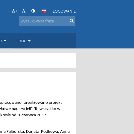
+
-
LOGOWANIE
e
Inne
 opracowano i zrealizowano projekt
owe nauczycieli”. To wszystko w
okresie od 1 czerwca 2017
oanna Falborska, Donata Podkowa, Anna