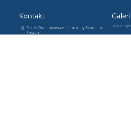
Kontakt
Galeri
brak dany
Szkoła Podstawowa nr 1 im. Ireny Sendler w
Toszku
szkola@sp-sendler.pl
32 2334419
NIP 9691626740
REGON 367997782
ul. Dworcowa 27 44-180 Toszek
powiat gliwicki, województwo śląskie, Polska
Poland
dyrektor mgr inż. Waldemar Pigulak
wicedyrektor mgr inż. Anna Havemeister