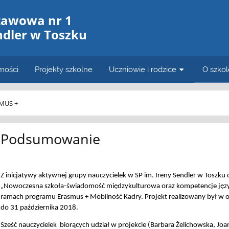
tawowa nr 1
ndler w Toszku
mości
Projekty szkolne
Uczniowie i rodzice
O szkol
MUS +
Podsumowanie
Z inicjatywy aktywnej grupy nauczycielek w SP im. Ireny Sendler w Toszku
„Nowoczesna szkoła-świadomość międzykulturowa oraz kompetencje język
ramach programu Erasmus + Mobilność Kadry. Projekt realizowany był w 
do 31 października 2018.
Sześć nauczycielek biorących udział w projekcie (Barbara Żelichowska, J