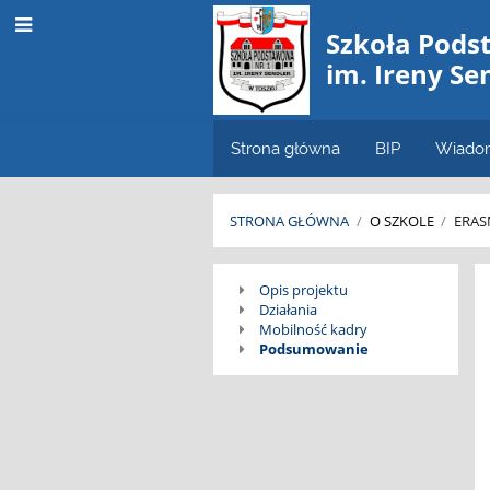
Szkoła Pods
im. Ireny Se
Strona główna
BIP
Wiado
STRONA GŁÓWNA
/
O SZKOLE
/
ERAS
Erasmus
Opis projektu
Działania
+
Mobilność kadry
Podsumowanie