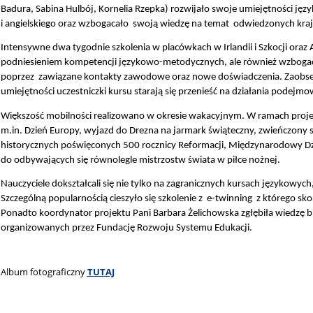
Badura, Sabina Hulbój, Kornelia Rzepka) rozwijało swoje umiejętności jęz
i angielskiego oraz wzbogacało swoją wiedzę na temat odwiedzonych kra
Intensywne dwa tygodnie szkolenia w placówkach w Irlandii i Szkocji oraz 
podniesieniem kompetencji językowo-metodycznych, ale również wzbogaci
poprzez zawiązane kontakty zawodowe oraz nowe doświadczenia. Zaobse
umiejętności uczestniczki kursu starają się przenieść na działania podejm
Większość mobilności realizowano w okresie wakacyjnym. W ramach projek
m.in. Dzień Europy, wyjazd do Drezna na jarmark świąteczny, zwieńczony 
historycznych poświęconych 500 rocznicy Reformacji, Międzynarodowy Dz
do odbywających się równolegle mistrzostw świata w piłce nożnej.
Nauczyciele dokształcali się nie tylko na zagranicznych kursach językowych
Szczególną popularnością cieszyło się szkolenie z e-twinning z którego sko
Ponadto koordynator projektu Pani Barbara Żelichowska zgłębiła wiedzę bio
organizowanych przez Fundację Rozwoju Systemu Edukacji.
Album fotograficzny
TUTAJ