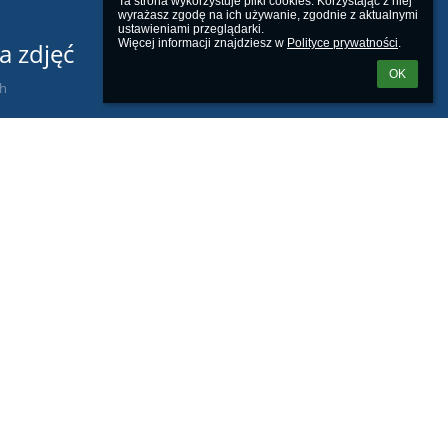
Ta strona wykorzystuje pliki cookies. Korzystając z niej 
wyrażasz zgodę na ich używanie, zgodnie z aktualnymi 
ustawieniami przeglądarki.

Więcej informacji znajdziesz w 
Polityce prywatności
.
a zdjęć
OK
ch
Powered by
aSc EduPage