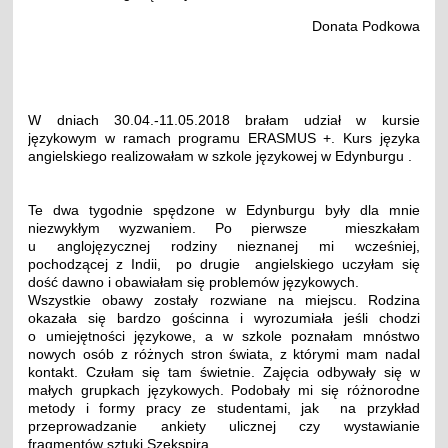
Donata Podkowa
W dniach 30.04.-11.05.2018 brałam udział w kursie
językowym w ramach programu ERASMUS +. Kurs języka
angielskiego realizowałam w szkole językowej w Edynburgu .
Te dwa tygodnie spędzone w Edynburgu były dla mnie
niezwykłym wyzwaniem. Po pierwsze mieszkałam
u anglojęzycznej rodziny nieznanej mi wcześniej,
pochodzącej z Indii, po drugie angielskiego uczyłam się
dość dawno i obawiałam się problemów językowych.
Wszystkie obawy zostały rozwiane na miejscu. Rodzina
okazała się bardzo gościnna i wyrozumiała jeśli chodzi
o umiejętności językowe, a w szkole poznałam mnóstwo
nowych osób z różnych stron świata, z którymi mam nadal
kontakt. Czułam się tam świetnie. Zajęcia odbywały się w
małych grupkach językowych. Podobały mi się różnorodne
metody i formy pracy ze studentami, jak na przykład
przeprowadzanie ankiety ulicznej czy wystawianie
fragmentów sztuki Szekspira.