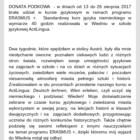
DONATA PODKOWA -
w dniach od 13 do 26 sierpnia 2017
brała udział w kursie językowym w ramach programu
ERASMUS +. Standardowy kurs języka niemieckiego w
wymiarze 40 godzin realizowała w Wiedniu w szkole
językowej ActiLingua.
Dwa tygodnie, które spędziłam w stolicy Austrii, były dla mnie
niesłychanie owocne: poznałam ciekawych ludzi z różnych
stron świata, rozwinęłam swoje umiejętności językowe
na zajęciach w szkole i na co dzień w różnych sytuacjach
życiowych, zwiedziłam wiele muzeów, pałaców i poczułam
niesamowitą atmosferę miasta pełnego sztuki i historii.
Zrealizowałam w stu procentach przesłanie naszego kursu w
ActiLingua:
Deutsch lerhnen, Wien
erleben
, czyli uczyć się
niemieckiego i podziwiać Wiedeń! Moje doświadczenie
zebrane w czasie kursu językowego i zwiedzania miasta
wykorzystam w swojej pracy, na lekcjach historii w klasach
dwujęzycznych i na zajęciach dodatkowych, przygotowując
uczniów do różnych konkursów historycznych. Także chętnie
podzielę się swoimi refleksjami z innymi nauczycielami
na temat programu ERASMUS +, dzięki któremu mój wyjazd
do Wiednia mógł się odbyć.