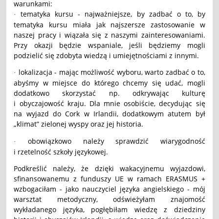
warunkami:
tematyka kursu - najważniejsze, by zadbać o to, by
·
tematyka kursu miała jak najszersze zastosowanie w
naszej pracy i wiązała się z naszymi zainteresowaniami.
Przy okazji będzie wspaniale, jeśli będziemy mogli
podzielić się zdobyta wiedzą i umiejętnościami z innymi.
lokalizacja - mając możliwość wyboru, warto zadbać o to,
·
abyśmy w miejsce do którego chcemy się udać, mogli
dodatkowo skorzystać np. odkrywając kulturę
i obyczajowość kraju. Dla mnie osobiście, decydując się
na wyjazd do Cork w Irlandii, dodatkowym atutem był
„klimat” zielonej wyspy oraz jej historia.
obowiązkowo należy sprawdzić wiarygodność
·
i rzetelność szkoły językowej.
Podkreślić należy, że dzięki wakacyjnemu wyjazdowi,
sfinansowanemu z funduszy UE w ramach ERASMUS +
wzbogaciłam - jako nauczyciel języka angielskiego - mój
warsztat metodyczny, odświeżyłam znajomość
wykładanego języka, pogłębiłam wiedzę z dziedziny