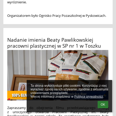
wyróżnienie.
Organizatorem było Ognisko Pracy Pozaszkolnej w Pyskowicach.
Nadanie imienia Beaty Pawlikowskiej
pracowni plastycznej w SP nr 1 w Toszku
Ta strona wykorzystuje pliki cookies. Korzystając z niej 
wyrażasz zgodę na ich używanie, zgodnie z aktualnymi 
ustawieniami przeglądarki.

Więcej informacji znajdziesz w 
Polityce prywatności
.
OK
Zapraszamy do obejrzenia filmu przedstawiającego relację
z uroczystego otwarcia Pracowni Plastycznej im. Beaty
Pawlikowskiej w naszej szkole. To wyjątkowe wydarzenie było