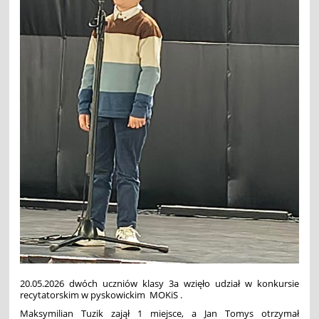
20.05.2026 dwóch uczniów klasy 3a wzięło udział w konkursie
recytatorskim w pyskowickim MOKiS .
Maksymilian Tuzik zajął 1 miejsce, a Jan Tomys otrzymał